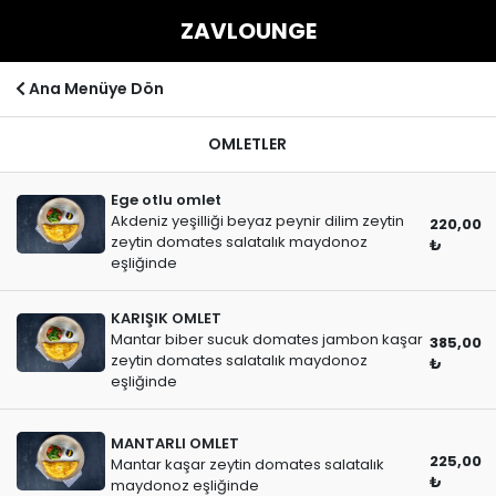
ZAVLOUNGE
Ana Menüye Dön
OMLETLER
Ege otlu omlet
Akdeniz yeşilliği beyaz peynir dilim zeytin
220,00
zeytin domates salatalık maydonoz
₺
eşliğinde
KARIŞIK OMLET
Mantar biber sucuk domates jambon kaşar
385,00
zeytin domates salatalık maydonoz
₺
eşliğinde
MANTARLI OMLET
225,00
Mantar kaşar zeytin domates salatalık
₺
maydonoz eşliğinde