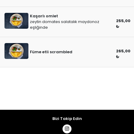
Kaşarlı omlet
255,00
zeytin domates salatalık maydonoz
₺
eşliğinde
265,00
Füme etli scrambled
₺
Bizi Takip Edin