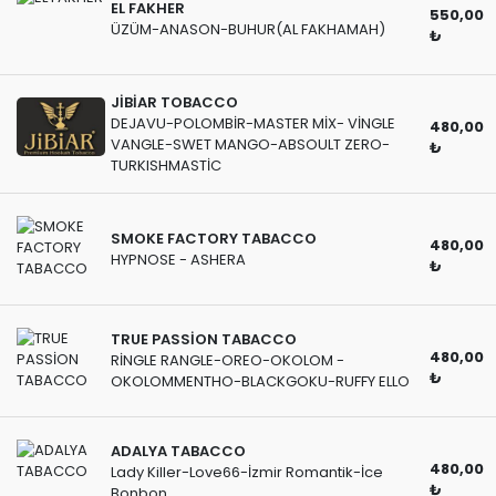
EL FAKHER
550,00
ÜZÜM-ANASON-BUHUR(AL FAKHAMAH)
₺
JİBİAR TOBACCO
DEJAVU-POLOMBİR-MASTER MİX- VİNGLE
480,00
VANGLE-SWET MANGO-ABSOULT ZERO-
₺
TURKISHMASTİC
SMOKE FACTORY TABACCO
480,00
HYPNOSE - ASHERA
₺
TRUE PASSİON TABACCO
480,00
RİNGLE RANGLE-OREO-OKOLOM -
₺
OKOLOMMENTHO-BLACKGOKU-RUFFY ELLO
ADALYA TABACCO
480,00
Lady Killer-Love66-İzmir Romantik-İce
₺
Bonbon