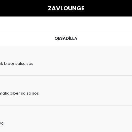
ZAVLOUNGE
QESADİLLA
k biber salsa sos
alık biber salsa sos
uç